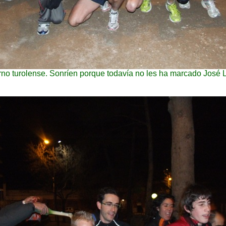
rno turolense. Sonríen porque todavía no les ha marcado José Lu