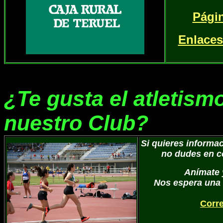
Pági
Enlaces
¿Te gusta el atletism
nuestro Club?
Si quieres informac
no dudes en c
Anímate 
Nos espera una
Corre