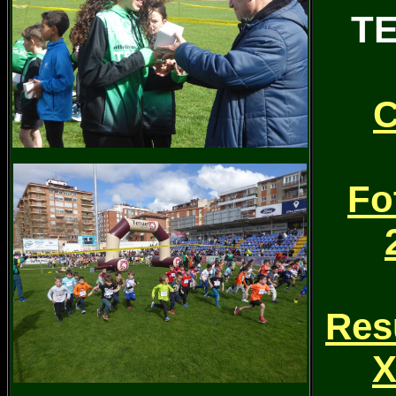
T
C
Fo
Res
X