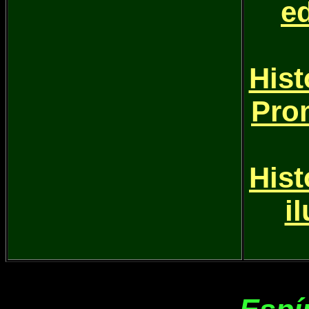
e
Hist
Pro
Hist
i