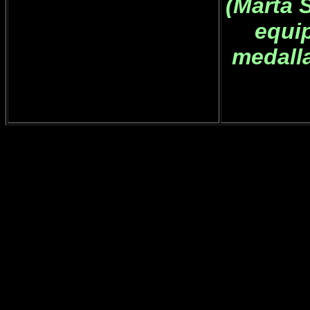
(Marta 
equi
medall