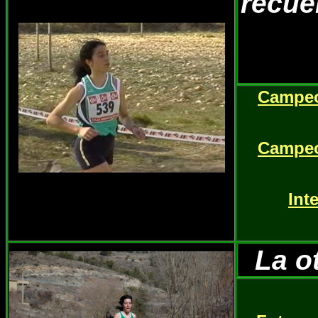
rec
Campeo
Campeo
Int
La o