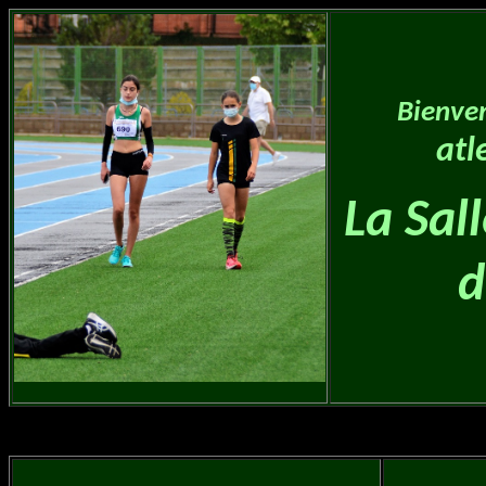
Bienve
atl
La Sall
d