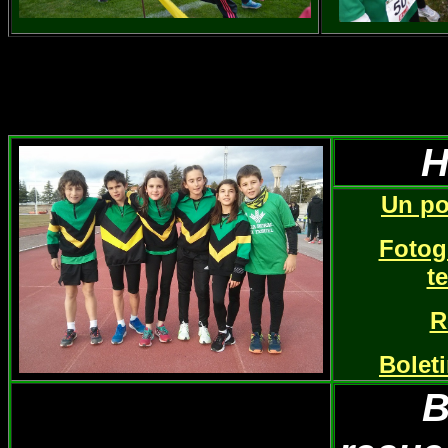
H
Un po
Fotogr
t
R
Boleti
B