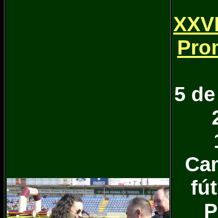
XXVI
Pro
5 de
Ca
fú
P