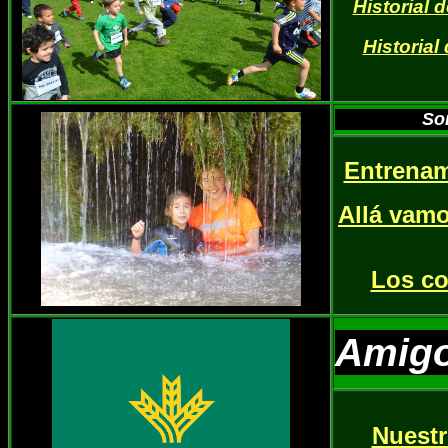
Historial 
Historial
So
Entrenam
Allá vam
Los co
Amig
Nuestr