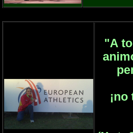
"A to
animo
pe
¡no 