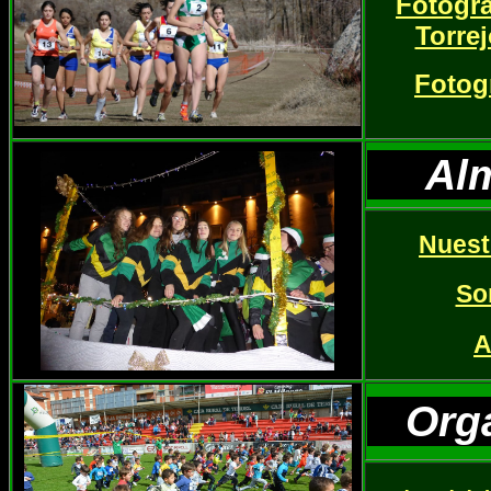
Fotogra
Torrej
Fotog
Al
Nuest
So
A
Org